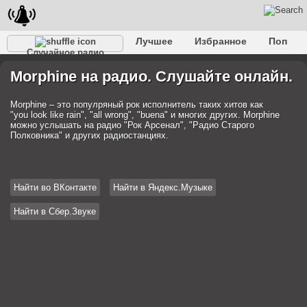
Лучшее
Избранное
Поп
Случайное радио
Клубное
Рок
Ретро
Шансон
Релакс
Morphine на радио. Слушайте онлайн.
Разговорное
Рэп
Транс
Дип-хаус
Фолк
Джаз
Детское
Классическое
Morphine – это популряный рок исполнитель таких хитов как
"you look like rain", "all wrong", "buena" и многих других. Morphine
можно услышать на радио "Рок Арсенал", "Радио Старого
Полковника" и других радиостанциях.
Найти во ВКонтакте
Найти в Яндекс.Музыке
Найти в Сбер.Звуке