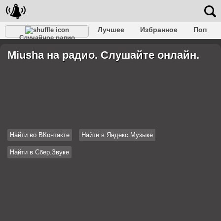
Лучшее
Избранное
Поп
Случайное радио
Клубное
Рок
Ретро
Шансон
Релакс
Miusha на радио. Слушайте онлайн.
Разговорное
Рэп
Транс
Дип-хаус
Фолк
Джаз
Детское
Классическое
Найти во ВКонтакте
Найти в Яндекс.Музыке
Найти в Сбер.Звуке