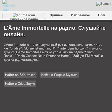
Лучшее
Избранное
Поп
Случайное радио
Клубное
Рок
Ретро
Шансон
Релакс
L'Âme Immortelle на радио. Слушайте
Разговорное
Рэп
Транс
Дип-хаус
Фолк
онлайн.
Джаз
Детское
Классическое
L'Âme Immortelle – это популряный рок исполнитель таких хитов
как "5 jahre", "du siehst mich nicht", "hinter dem horizont" и многих
других. L'Âme Immortelle можно услышать на радио "Synth
Radio", "Radio Caprice Neue Deutsche Harte", "Зайцев FM Metal" и
других радиостанциях.
Найти во ВКонтакте
Найти в Яндекс.Музыке
Найти в Сбер.Звуке