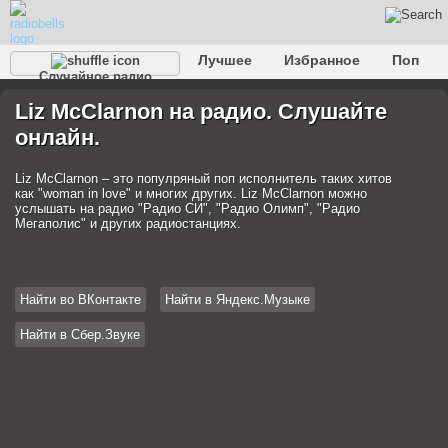
Лучшее
Избранное
Поп
Случайное радио
Клубное
Рок
Ретро
Шансон
Релакс
Liz McClarnon на радио. Слушайте
Разговорное
Рэп
Транс
Дип-хаус
Фолк
онлайн.
Джаз
Детское
Классическое
Liz McClarnon – это популряный поп исполнитель таких хитов
как "woman in love" и многих других. Liz McClarnon можно
услышать на радио "Радио СИ", "Радио Олимп", "Радио
Мегаполис" и других радиостанциях.
Найти во ВКонтакте
Найти в Яндекс.Музыке
Найти в Сбер.Звуке