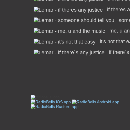
if theres 
some
me, u an
it's not that 
if there`s