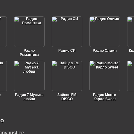
Радио
Радио СИ
Радио Олимп
Кр
Романтика
o
Радио 7 Музыка
Зайцев FM
Радио Монте
любви
DISCO
Карло Sweet
ио
 any justice