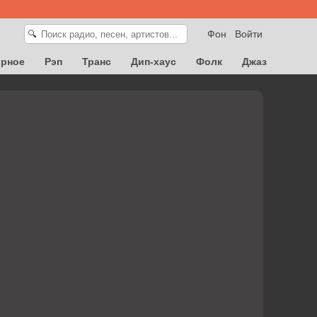
Фон
Войти
🔍
орное
Рэп
Транс
Дип-хаус
Фолк
Джаз