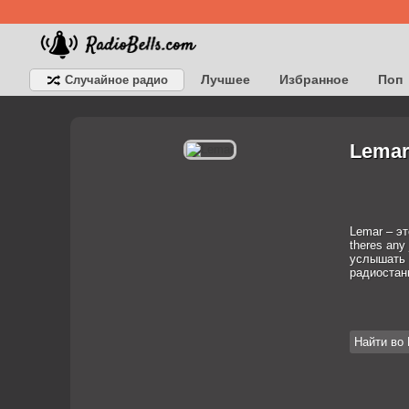
Лучшее
Избранное
Поп
Случайное радио
Детское
Классическое
Lemar
Lemar – эт
theres any
услышать 
радиостан
Найти во 