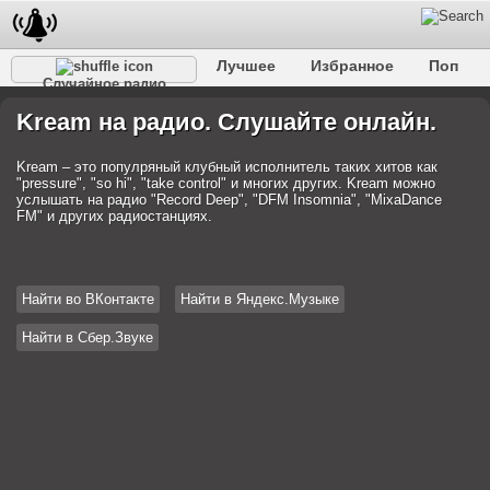
Лучшее
Избранное
Поп
Случайное радио
Клубное
Рок
Ретро
Шансон
Релакс
Kream на радио. Слушайте онлайн.
Разговорное
Рэп
Транс
Дип-хаус
Фолк
Джаз
Детское
Классическое
Kream – это популряный клубный исполнитель таких хитов как
"pressure", "so hi", "take control" и многих других. Kream можно
услышать на радио "Record Deep", "DFM Insomnia", "MixaDance
FM" и других радиостанциях.
Найти во ВКонтакте
Найти в Яндекс.Музыке
Найти в Сбер.Звуке