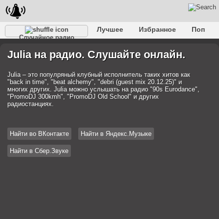
Лучшее
Избранное
Поп
Случайное радио
Клубное
Рок
Ретро
Шансон
Релакс
Julia на радио. Слушайте онлайн.
Разговорное
Рэп
Транс
Дип-хаус
Фолк
Джаз
Детское
Классическое
Julia – это популряный клубный исполнитель таких хитов как
"back in time", "beat alchemy", "debri (guest mix 20.12.25)" и
многих других. Julia можно услышать на радио "90s Eurodance",
"PromoDJ 300kmh", "PromoDJ Old School" и других
радиостанциях.
Найти во ВКонтакте
Найти в Яндекс.Музыке
Найти в Сбер.Звуке