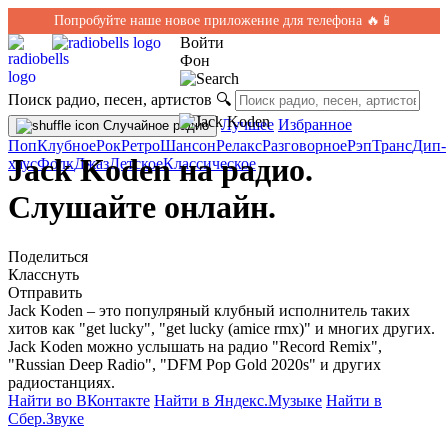
Попробуйте наше новое приложение для телефона 🔥📱
Войти
Фон
Поиск радио, песен, артистов
🔍
Лучшее
Избранное
Случайное радио
Поп
Клубное
Рок
Ретро
Шансон
Релакс
Разговорное
Рэп
Транс
Дип-
Jack Koden на радио.
хаус
Фолк
Джаз
Детское
Классическое
Слушайте онлайн.
Поделиться
Класснуть
Отправить
Jack Koden – это популряный клубный исполнитель таких
хитов как "get lucky", "get lucky (amice rmx)" и многих других.
Jack Koden можно услышать на радио "Record Remix",
"Russian Deep Radio", "DFM Pop Gold 2020s" и других
радиостанциях.
Найти во ВКонтакте
Найти в Яндекс.Музыке
Найти в
Сбер.Звуке