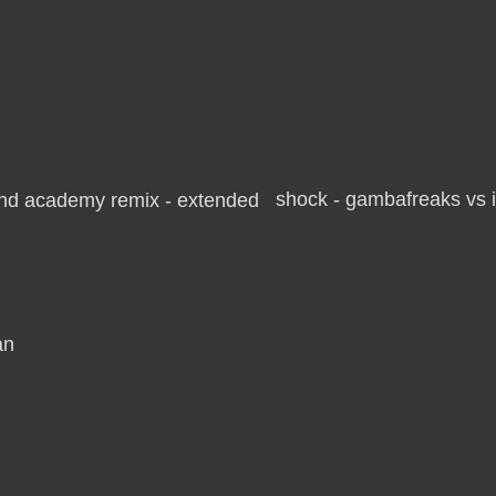
shock - gambafreaks vs ii
an