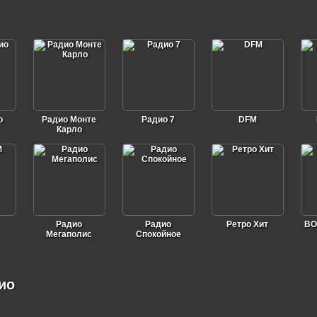
о
Радио Монте
Радио 7
DFM
Карло
Радио
Радио
Ретро Хит
BO
Мегаполис
Спокойное
ио