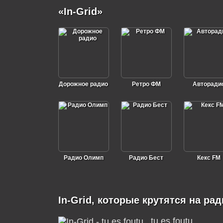
«In-Grid»
Дорожное радио
Ретро ФМ
Авторади
Радио Олимп
Радио Бест
Кекс FM
In-Grid, которые крутятся на рад
tu es foutu