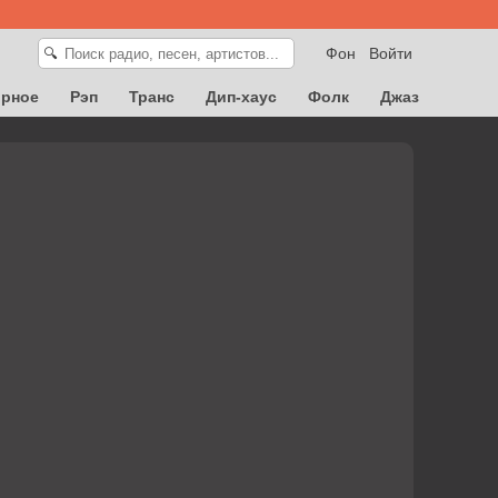
Фон
Войти
🔍
орное
Рэп
Транс
Дип-хаус
Фолк
Джаз