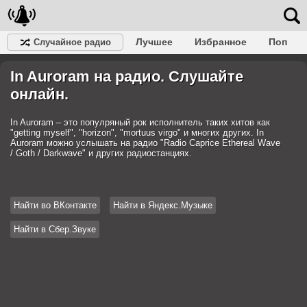
Лучшее
Избранное
Поп
Случайное радио
Клубное
Рок
Ретро
Шансон
Релакс
In Auroram на радио. Слушайте
Разговорное
Рэп
Транс
Дип-хаус
Фолк
Джаз
Детское
Классическое
онлайн.
In Auroram – это популряный рок исполнитель таких хитов как
"getting myself", "horizon", "mortuus virgo" и многих других. In
Auroram можно услышать на радио "Radio Caprice Ethereal Wave
/ Goth / Darkwave" и других радиостанциях.
Найти во ВКонтакте
Найти в Яндекс.Музыке
Найти в Сбер.Звуке