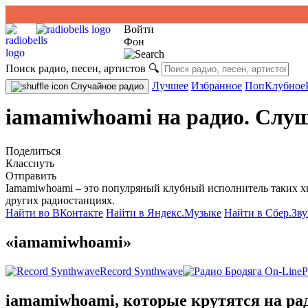
Войти
Фон
Поиск радио, песен, артистов
🔍
Лучшее
Избранное
Поп
Клубное
Случайное радио
iamamiwhoami на радио. Слуш
Поделиться
Класснуть
Отправить
Iamamiwhoami – это популряный клубный исполнитель таких хит
других радиостанциях.
Найти во ВКонтакте
Найти в Яндекс.Музыке
Найти в Сбер.Зву
«iamamiwhoami»
Record Synthwave
Р
iamamiwhoami, которые крутятся на ра