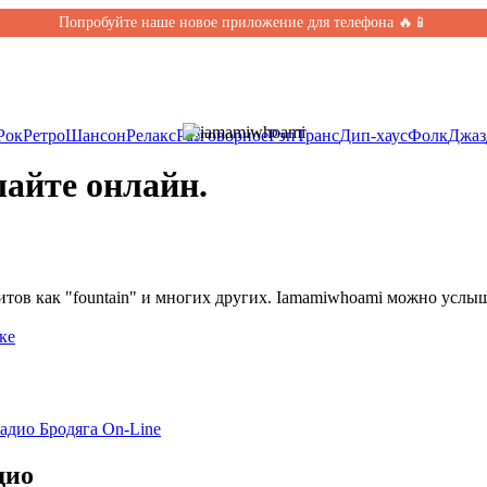
Попробуйте наше новое приложение для телефона 🔥📱
Рок
Ретро
Шансон
Релакс
Разговорное
Рэп
Транс
Дип-хаус
Фолк
Джаз
айте онлайн.
ов как "fountain" и многих других. Iamamiwhoami можно услыша
ке
адио Бродяга On-Line
дио