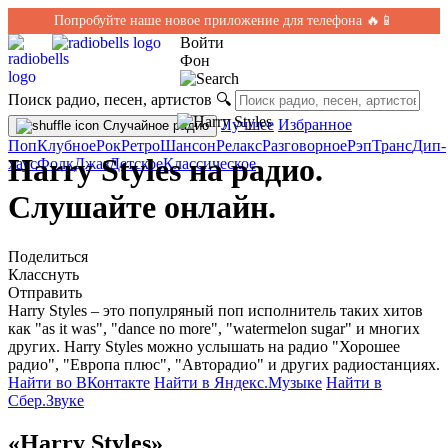
Попробуйте наше новое приложение для телефона 🔥📱
Войти
Фон
Поиск радио, песен, артистов
🔍
Лучшее
Избранное
Случайное радио
Поп
Клубное
Рок
Ретро
Шансон
Релакс
Разговорное
Рэп
Транс
Дип-
Harry Styles на радио.
хаус
Фолк
Джаз
Детское
Классическое
Слушайте онлайн.
Поделиться
Класснуть
Отправить
Harry Styles – это популряный поп исполнитель таких хитов
как "as it was", "dance no more", "watermelon sugar" и многих
других. Harry Styles можно услышать на радио "Хорошее
радио", "Европа плюс", "Авторадио" и других радиостанциях.
Найти во ВКонтакте
Найти в Яндекс.Музыке
Найти в
Сбер.Звуке
«Harry Styles»