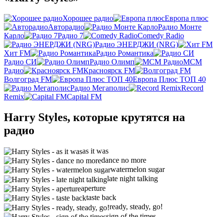
Хорошее радио
Европа плюс
Авторадио
Радио Монте
Карло
Радио 7
Comedy Radio
Радио ЭНЕРДЖИ (NRG)
Хит FM
Радио Романтика
Радио СИ
Радио Олимп
МСМ
Радио
Красноярск FM
Волгоград FM
Европа Плюс ТОП 40
Радио Мегаполис
Record
Remix
Capital FM
Harry Styles, которые крутятся на
радио
as it was
dance no more
watermelon sugar
late night talking
aperture
taste back
ready, steady, go!
sign of the times