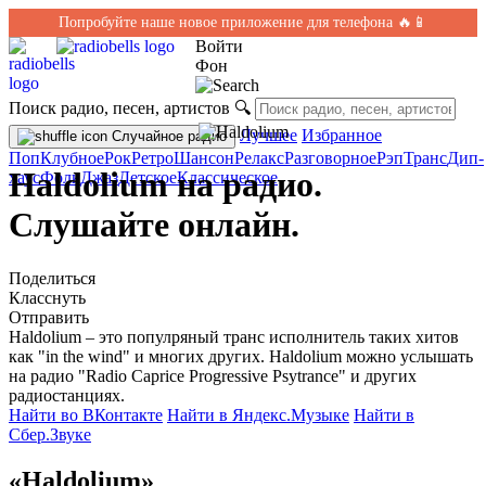
Попробуйте наше новое приложение для телефона 🔥📱
Войти
Фон
Поиск радио, песен, артистов
🔍
Лучшее
Избранное
Случайное радио
Поп
Клубное
Рок
Ретро
Шансон
Релакс
Разговорное
Рэп
Транс
Дип-
Haldolium на радио.
хаус
Фолк
Джаз
Детское
Классическое
Слушайте онлайн.
Поделиться
Класснуть
Отправить
Haldolium – это популряный транс исполнитель таких хитов
как "in the wind" и многих других. Haldolium можно услышать
на радио "Radio Caprice Progressive Psytrance" и других
радиостанциях.
Найти во ВКонтакте
Найти в Яндекс.Музыке
Найти в
Сбер.Звуке
«Haldolium»