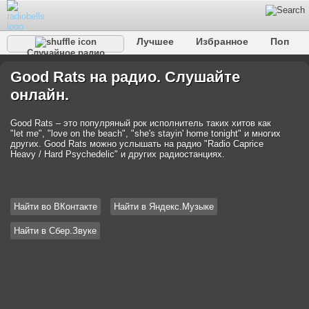
Лучшее
Избранное
Поп
Случайное радио
Клубное
Рок
Ретро
Шансон
Релакс
Good Rats на радио. Слушайте
Разговорное
Рэп
Транс
Дип-хаус
Фолк
онлайн.
Джаз
Детское
Классическое
Good Rats – это популряный рок исполнитель таких хитов как
"let me", "love on the beach", "she's stayin' home tonight" и многих
других. Good Rats можно услышать на радио "Radio Caprice
Heavy / Hard Psychedelic" и других радиостанциях.
Найти во ВКонтакте
Найти в Яндекс.Музыке
Найти в Сбер.Звуке