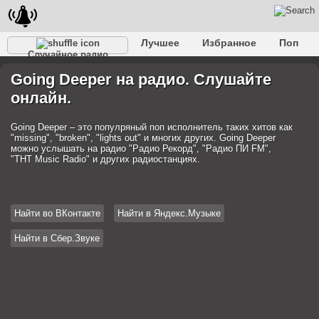
Лучшее
Избранное
Поп
Случайное радио
Клубное
Рок
Ретро
Шансон
Релакс
Going Deeper на радио. Слушайте
Разговорное
Рэп
Транс
Дип-хаус
Фолк
онлайн.
Джаз
Детское
Классическое
Going Deeper – это популряный поп исполнитель таких хитов как
"missing", "broken", "lights out" и многих других. Going Deeper
можно услышать на радио "Радио Рекорд", "Радио ПИ FM",
"ТНТ Music Radio" и других радиостанциях.
Найти во ВКонтакте
Найти в Яндекс.Музыке
Найти в Сбер.Звуке