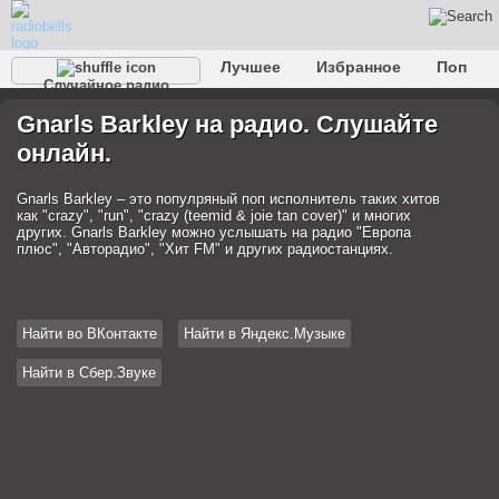
Лучшее
Избранное
Поп
Случайное радио
Клубное
Рок
Ретро
Шансон
Релакс
Gnarls Barkley на радио. Слушайте
Разговорное
Рэп
Транс
Дип-хаус
Фолк
онлайн.
Джаз
Детское
Классическое
Gnarls Barkley – это популряный поп исполнитель таких хитов
как "crazy", "run", "crazy (teemid & joie tan cover)" и многих
других. Gnarls Barkley можно услышать на радио "Европа
плюс", "Авторадио", "Хит FM" и других радиостанциях.
Найти во ВКонтакте
Найти в Яндекс.Музыке
Найти в Сбер.Звуке