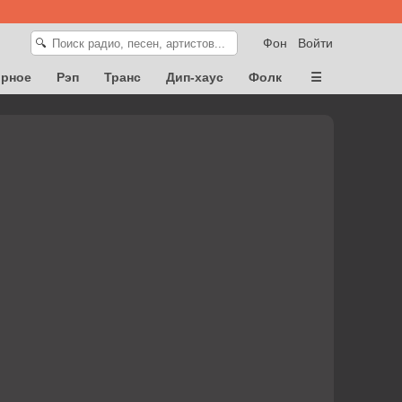
Фон
Войти
🔍
орное
Рэп
Транс
Дип-хаус
Фолк
☰