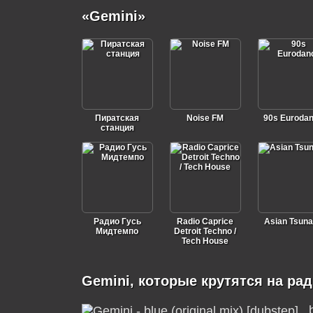
«Gemini»
Пиратская
Noise FM
90s Euroda
станция
Радио Гусь
Radio Caprice
Asian Tsun
Мидтемпо
Detroit Techno /
Tech House
Gemini, которые крутятся на ра