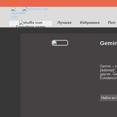
Лучшее
Избранное
Поп
Случайное радио
Gemin
Gemini – э
[dubstep]",
других. Ge
Eurodance"
Найти во 