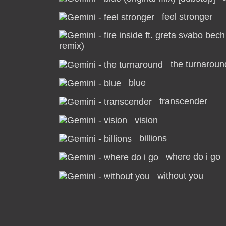
feel stronger
remix)
the turnaroun
blue
transcender
vision
billions
where do i go
without you