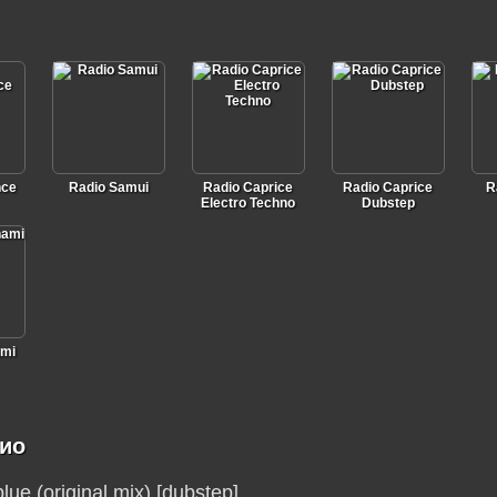
nce
Radio Samui
Radio Caprice
Radio Caprice
R
Electro Techno
Dubstep
ami
дио
blue (original mix) [dubstep]