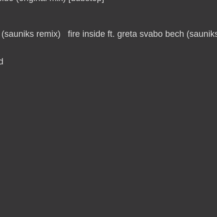
fire inside ft. greta svabo bech (saunik
d