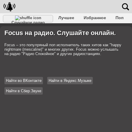
Лучшее
Избранное
Поп
Случайное радио
Клубное
Рок
Ретро
Шансон
Релакс
Focus на радио. Слушайте онлайн.
Разговорное
Рэп
Транс
Дип-хаус
Фолк
Джаз
Детское
Классическое
Focus – это популряный поп исполнитель таких хитов как "happy
nightmare (mescaline)" и многих других. Focus можно услышать
на радио "Радио Спокойное" и других радиостанциях.
Найти во ВКонтакте
Найти в Яндекс.Музыке
Найти в Сбер.Звуке