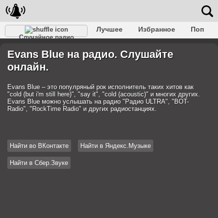
Лучшее
Избранное
Поп
Случайное радио
Клубное
Рок
Ретро
Шансон
Релакс
Evans Blue на радио. Слушайте
Разговорное
Рэп
Транс
Дип-хаус
Фолк
онлайн.
Джаз
Детское
Классическое
Evans Blue – это популряный рок исполнитель таких хитов как
"cold (but i'm still here)", "say it", "cold (acoustic)" и многих других.
Evans Blue можно услышать на радио "Радио ULTRA", "BOT-
Radio", "RockTime Radio" и других радиостанциях.
Найти во ВКонтакте
Найти в Яндекс.Музыке
Найти в Сбер.Звуке