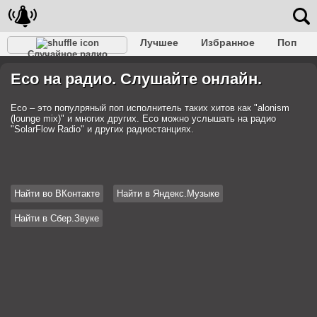
Лучшее
Избранное
Поп
Случайное радио
Клубное
Рок
Ретро
Шансон
Релакс
Eco на радио. Слушайте онлайн.
Разговорное
Рэп
Транс
Дип-хаус
Фолк
Джаз
Детское
Классическое
Eco – это популряный поп исполнитель таких хитов как "alonism
(lounge mix)" и многих других. Eco можно услышать на радио
"SolarFlow Radio" и других радиостанциях.
Найти во ВКонтакте
Найти в Яндекс.Музыке
Найти в Сбер.Звуке