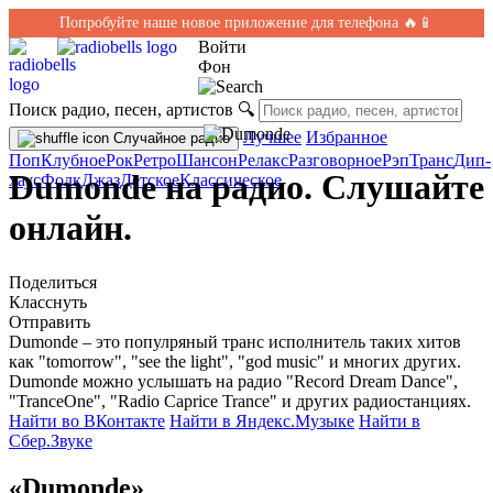
Попробуйте наше новое приложение для телефона 🔥📱
Войти
Фон
Поиск радио, песен, артистов
🔍
Лучшее
Избранное
Случайное радио
Поп
Клубное
Рок
Ретро
Шансон
Релакс
Разговорное
Рэп
Транс
Дип-
Dumonde на радио. Слушайте
хаус
Фолк
Джаз
Детское
Классическое
онлайн.
Поделиться
Класснуть
Отправить
Dumonde – это популряный транс исполнитель таких хитов
как "tomorrow", "see the light", "god music" и многих других.
Dumonde можно услышать на радио "Record Dream Dance",
"TranceOne", "Radio Caprice Trance" и других радиостанциях.
Найти во ВКонтакте
Найти в Яндекс.Музыке
Найти в
Сбер.Звуке
«Dumonde»