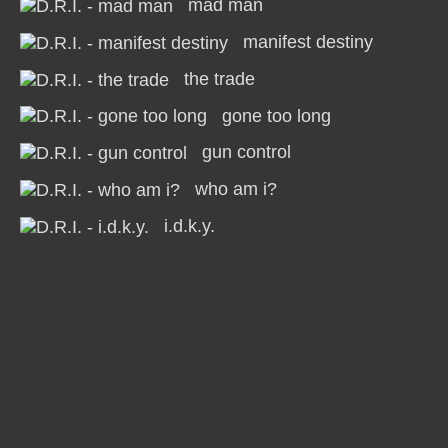
mad man
manifest destiny
the trade
gone too long
gun control
who am i?
i.d.k.y.