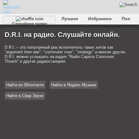
Лучшее
Избранное
Поп
Случайное радио
Клубное
Рок
Ретро
Шансон
Релакс
D.R.I. на радио. Слушайте онлайн.
Разговорное
Рэп
Транс
Дип-хаус
Фолк
Джаз
Детское
Классическое
D.R.I. – это популряный рок исполнитель таких хитов как
"argument then war", "commuter man", "strategy" и многих других.
D.R.I. можно услышать на радио "Radio Caprice Crossover
Thrash" и других радиостанциях.
Найти во ВКонтакте
Найти в Яндекс.Музыке
Найти в Сбер.Звуке