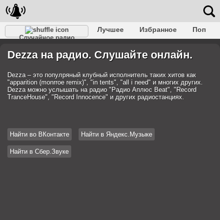
Лучшее
Избранное
Поп
Случайное радио
Клубное
Рок
Ретро
Шансон
Релакс
Dezza на радио. Слушайте онлайн.
Разговорное
Рэп
Транс
Дип-хаус
Фолк
Джаз
Детское
Классическое
Dezza – это популряный клубный исполнитель таких хитов как
"apparition (monrroe remix)", "in tents", "all i need" и многих других.
Dezza можно услышать на радио "Радио Аплюс Beat", "Record
TranceHouse", "Record Innocence" и других радиостанциях.
Найти во ВКонтакте
Найти в Яндекс.Музыке
Найти в Сбер.Звуке