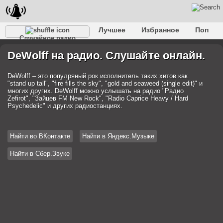
Лучшее
Избранное
Поп
Случайное радио
Клубное
Рок
Ретро
Шансон
Релакс
DeWolff на радио. Слушайте онлайн.
Разговорное
Рэп
Транс
Дип-хаус
Фолк
Джаз
Детское
Классическое
DeWolff – это популряный рок исполнитель таких хитов как
"stand up tall", "fire fills the sky", "gold and seaweed (single edit)" и
многих других. DeWolff можно услышать на радио "Радио
Zefirot", "Зайцев FM New Rock", "Radio Caprice Heavy / Hard
Psychedelic" и других радиостанциях.
Найти во ВКонтакте
Найти в Яндекс.Музыке
Найти в Сбер.Звуке