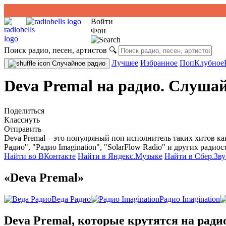
Войти
Фон
Поиск радио, песен, артистов
🔍
Лучшее
Избранное
Поп
Клубное
Случайное радио
Deva Premal на радио. Слушай
Поделиться
Класснуть
Отправить
Deva Premal – это популряный поп исполнитель таких хитов ка
Радио", "Радио Imagination", "SolarFlow Radio" и других радиос
Найти во ВКонтакте
Найти в Яндекс.Музыке
Найти в Сбер.Зву
«Deva Premal»
Веда Радио
Радио Imagination
Deva Premal, которые крутятся на ради