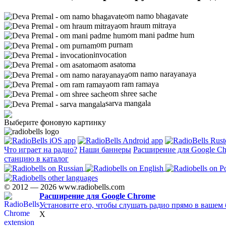
om namo bhagavate
om hraum mitraya
om mani padme hum
om purnam
invocation
om asatoma
om namo narayanaya
om ram ramaya
om shree sache
sarva mangala
Выберите фоновую картинку
Что играет на радио?
Наши баннеры
Расширение для Google C
станцию в каталог
© 2012 — 2026 www.radiobells.com
Расширение для Google Chrome
Установите его, чтобы слушать радио прямо в вашем 
X