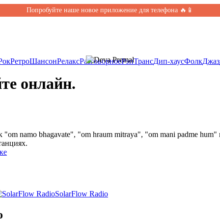
Попробуйте наше новое приложение для телефона 🔥📱
Рок
Ретро
Шансон
Релакс
Разговорное
Рэп
Транс
Дип-хаус
Фолк
Джаз
те онлайн.
к "om namo bhagavate", "om hraum mitraya", "om mani padme hum
танциях.
ке
SolarFlow Radio
о