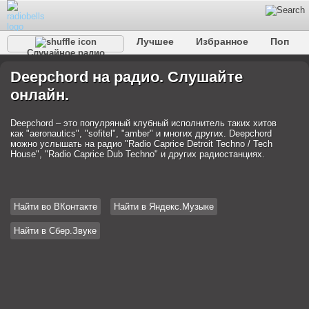
Лучшее
Избранное
Поп
Случайное радио
Клубное
Рок
Ретро
Шансон
Релакс
Deepchord на радио. Слушайте
Разговорное
Рэп
Транс
Дип-хаус
Фолк
онлайн.
Джаз
Детское
Классическое
Deepchord – это популряный клубный исполнитель таких хитов
как "aeronautics", "sofitel", "amber" и многих других. Deepchord
можно услышать на радио "Radio Caprice Detroit Techno / Tech
House", "Radio Caprice Dub Techno" и других радиостанциях.
Найти во ВКонтакте
Найти в Яндекс.Музыке
Найти в Сбер.Звуке