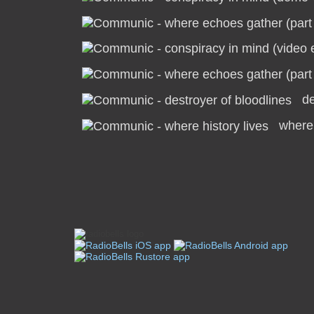
de
where 