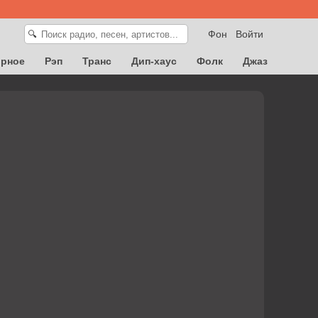
Фон
Войти
🔍
орное
Рэп
Транс
Дип-хаус
Фолк
Джаз