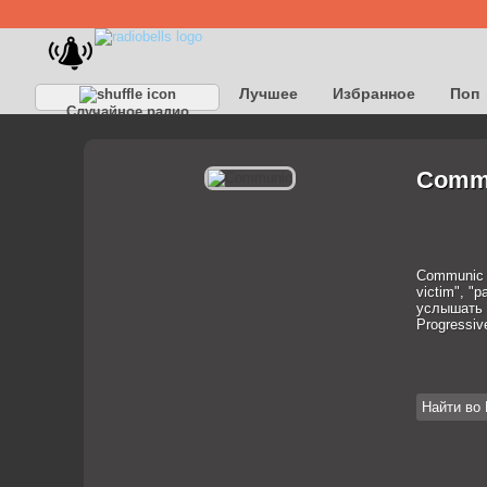
Лучшее
Избранное
Поп
Случайное радио
Детское
Классическое
Commu
Communic –
victim", "
услышать н
Progressiv
Найти во 