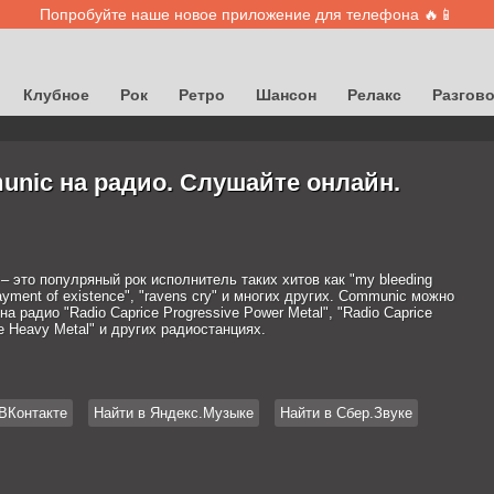
Попробуйте наше новое приложение для телефона 🔥📱
Клубное
Рок
Ретро
Шансон
Релакс
Разгов
nic на радио. Слушайте онлайн.
 это популряный рок исполнитель таких хитов как "my bleeding
payment of existence", "ravens cry" и многих других. Communic можно
а радио "Radio Caprice Progressive Power Metal", "Radio Caprice
e Heavy Metal" и других радиостанциях.
ВКонтакте
Найти в Яндекс.Музыке
Найти в Сбер.Звуке