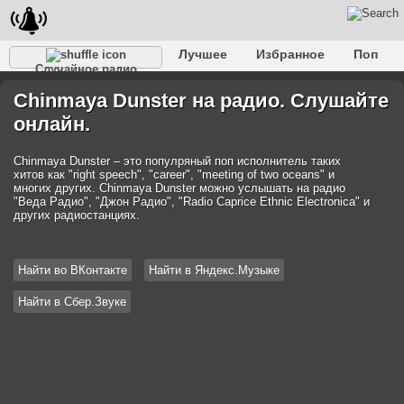
Лучшее
Избранное
Поп
Случайное радио
Клубное
Рок
Ретро
Шансон
Релакс
Chinmaya Dunster на радио. Слушайте
Разговорное
Рэп
Транс
Дип-хаус
Фолк
онлайн.
Джаз
Детское
Классическое
Chinmaya Dunster – это популряный поп исполнитель таких
хитов как "right speech", "career", "meeting of two oceans" и
многих других. Chinmaya Dunster можно услышать на радио
"Веда Радио", "Джон Радио", "Radio Caprice Ethnic Electronica" и
других радиостанциях.
Найти во ВКонтакте
Найти в Яндекс.Музыке
Найти в Сбер.Звуке