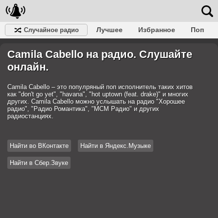
Лучшее
Избранное
Поп
Случайное радио
Клубное
Рок
Ретро
Шансон
Релакс
Camila Cabello на радио. Слушайте
Разговорное
Рэп
Транс
Дип-хаус
Фолк
Джаз
Детское
Классическое
онлайн.
Camila Cabello – это популряный поп исполнитель таких хитов
как "don't go yet", "havana", "hot uptown (feat. drake)" и многих
других. Camila Cabello можно услышать на радио "Хорошее
радио", "Радио Романтика", "МСМ Радио" и других
радиостанциях.
Найти во ВКонтакте
Найти в Яндекс.Музыке
Найти в Сбер.Звуке