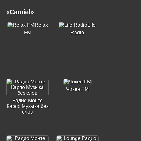
«Camiel»
Relax
Life
FM
Radio
Чикен FM
Радио Монте
Карло Музыка без
слов