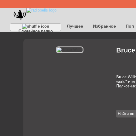
Лучшее
Избранное
Поп
Случайное радио
Детское
Классическое
Bruce
Bruce Will
world" и м
Полковник
Найти во 