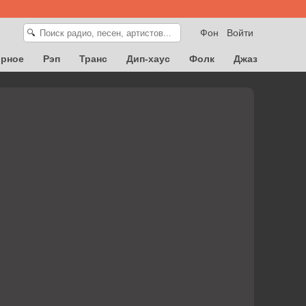
Фон
Войти
🔍
орное
Рэп
Транс
Дип-хаус
Фолк
Джаз