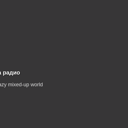
а радио
azy mixed-up world