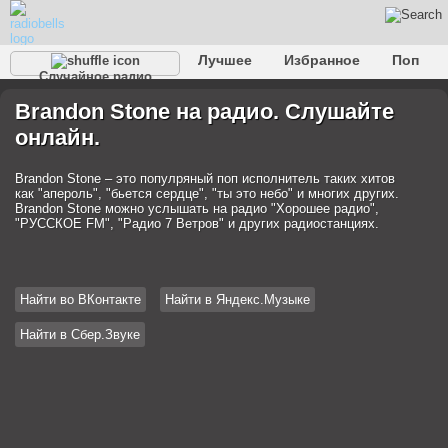
Лучшее
Избранное
Поп
Случайное радио
Клубное
Рок
Ретро
Шансон
Релакс
Brandon Stone на радио. Слушайте
Разговорное
Рэп
Транс
Дип-хаус
Фолк
онлайн.
Джаз
Детское
Классическое
Brandon Stone – это популряный поп исполнитель таких хитов
как "апероль", "бьется сердце", "ты это небо" и многих других.
Brandon Stone можно услышать на радио "Хорошее радио",
"РУССКОЕ FM", "Радио 7 Ветров" и других радиостанциях.
Найти во ВКонтакте
Найти в Яндекс.Музыке
Найти в Сбер.Звуке