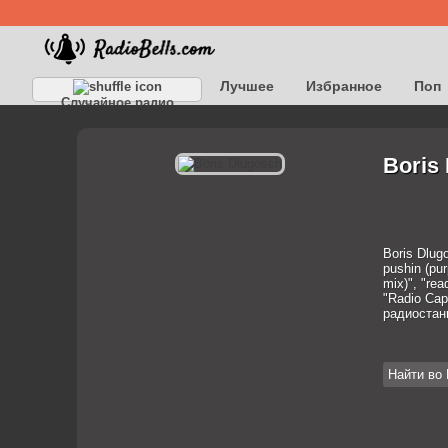
Лучшее
Избранное
Поп
Случайное радио
Детское
Классическое
Boris
Boris Dlug
pushin (pur
mix)", "re
"Radio Cap
радиостан
Найти во 