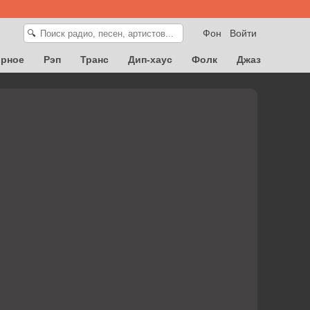
Фон
Войти
🔍
орное
Рэп
Транс
Дип-хаус
Фолк
Джаз