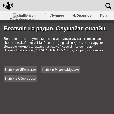
Лучшее
Избранное
Поп
Случайное радио
Клубное
Рок
Ретро
Шансон
Релакс
Beatsole на радио. Слушайте онлайн.
Разговорное
Рэп
Транс
Дип-хаус
Фолк
Джаз
Детское
Классическое
Beatsole – это популряный транс исполнитель таких хитов как
"before i wake", "velvet fall", "errant (original mix)" и многих других.
Beatsole можно услышать на радио "Record Trancemission",
"Радио Imagination", "URALSOUND FM" и других радиостанциях.
Найти во ВКонтакте
Найти в Яндекс.Музыке
Найти в Сбер.Звуке