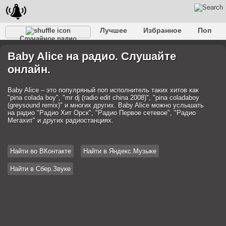
Лучшее
Избранное
Поп
Случайное радио
Клубное
Рок
Ретро
Шансон
Релакс
Baby Alice на радио. Слушайте
Разговорное
Рэп
Транс
Дип-хаус
Фолк
онлайн.
Джаз
Детское
Классическое
Baby Alice – это популряный поп исполнитель таких хитов как
"pina colada boy", "mr dj (radio edit china 2008)", "pina coladaboy
(greysound remix)" и многих других. Baby Alice можно услышать
на радио "Радио Хит Орск", "Радио Первое сетевое", "Радио
Мегахит" и других радиостанциях.
Найти во ВКонтакте
Найти в Яндекс.Музыке
Найти в Сбер.Звуке