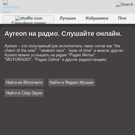
Лучшее
Избранное
Поп
Случайное радио
Клубное
Рок
Ретро
Шансон
Релакс
Ayreon на радио. Слушайте онлайн.
Разговорное
Рэп
Транс
Дип-хаус
Фолк
Джаз
Детское
Классическое
Ayreon – это популряный рок исполнитель таких хитов как "the
charm of the seer", "newborn race", "eyes of time" и многих других.
Ayreon можно услышать на радио "Радио Метал",
"MOTORADIO", "Радио Zefirot" и других радиостанциях.
Найти во ВКонтакте
Найти в Яндекс.Музыке
Найти в Сбер.Звуке