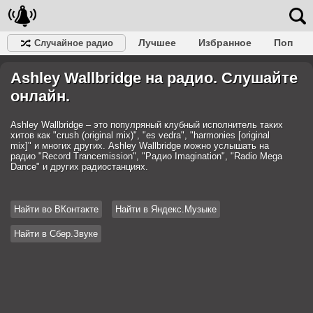
Лучшее
Избранное
Поп
Случайное радио
Клубное
Рок
Ретро
Шансон
Релакс
Ashley Wallbridge на радио. Слушайте
Разговорное
Рэп
Транс
Дип-хаус
Фолк
Джаз
Детское
Классическое
онлайн.
Ashley Wallbridge – это популряный клубный исполнитель таких
хитов как "crush (original mix)", "es vedra", "harmonies [original
mix]" и многих других. Ashley Wallbridge можно услышать на
радио "Record Trancemission", "Радио Imagination", "Radio Mega
Dance" и других радиостанциях.
Найти во ВКонтакте
Найти в Яндекс.Музыке
Найти в Сбер.Звуке