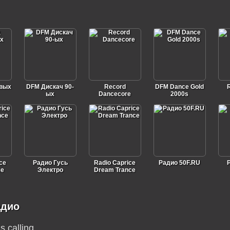
евых
DFM Дискач 90-
Record
DFM Dance Gold
ых
Dancecore
2000s
ce
Радио Гусь
Radio Caprice
Радио 50F.RU
ce
Электро
Dream Trance
адио
s calling