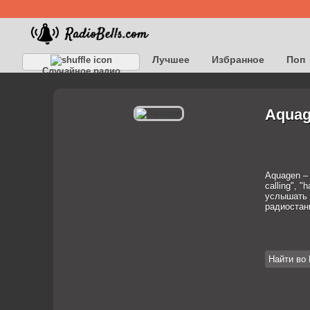
Лучшее
Избранное
Поп
Случайное радио
Детское
Классическое
Aquag
Aquagen –
calling", "
услышать н
радиостан
Найти во 