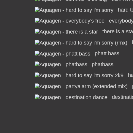
hard t
everybody
there is a sta
phatt bass
phatbass
ha
destinat