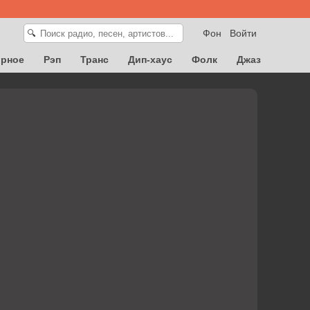
Фон
Войти
🔍
орное
Рэп
Транс
Дип-хаус
Фолк
Джаз