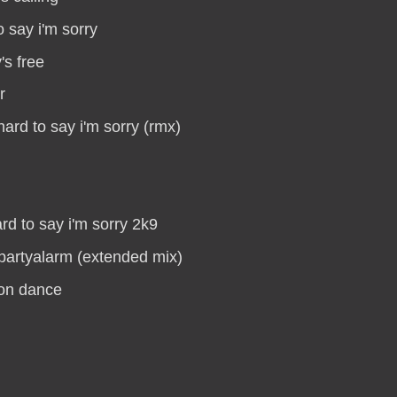
o say i'm sorry
's free
r
hard to say i'm sorry (rmx)
rd to say i'm sorry 2k9
partyalarm (extended mix)
ion dance