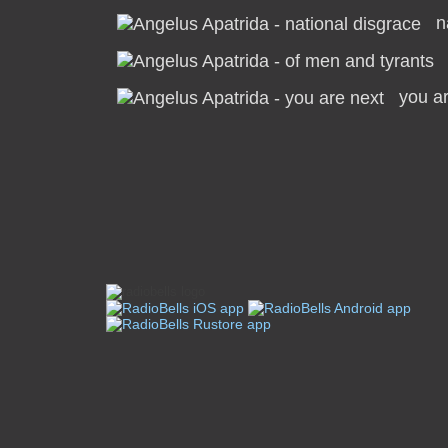
n
you ar