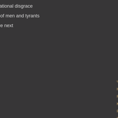
ational disgrace
of men and tyrants
e next