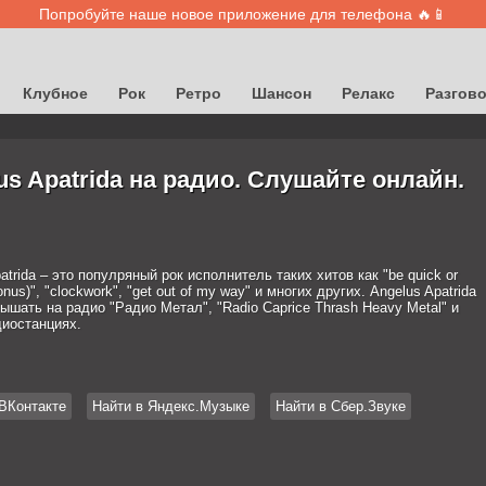
Попробуйте наше новое приложение для телефона 🔥📱
Клубное
Рок
Ретро
Шансон
Релакс
Разгов
us Apatrida на радио. Слушайте онлайн.
atrida – это популряный рок исполнитель таких хитов как "be quick or
onus)", "clockwork", "get out of my way" и многих других. Angelus Apatrida
шать на радио "Радио Метал", "Radio Caprice Thrash Heavy Metal" и
диостанциях.
ВКонтакте
Найти в Яндекс.Музыке
Найти в Сбер.Звуке