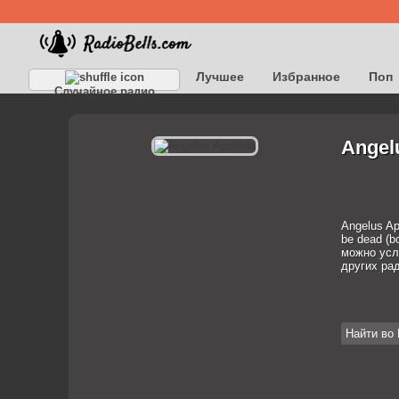
Лучшее
Избранное
Поп
Случайное радио
Детское
Классическое
Angel
Angelus Ap
be dead (b
можно услы
других ра
Найти во 