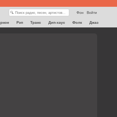
Фон
Войти
🔍
орное
Рэп
Транс
Дип-хаус
Фолк
Джаз