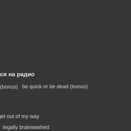
тся на радио
be quick or be dead (bonus)
get out of my way
legally brainwashed