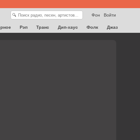
Фон
Войти
🔍
орное
Рэп
Транс
Дип-хаус
Фолк
Джаз