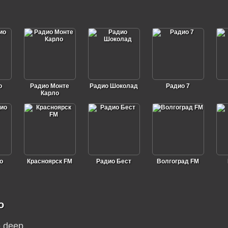
о
Радио Монте
Радио Шоколад
Радио 7
Карло
о
Красноярск FM
Радио Бест
Волгоград FM
о
he deep