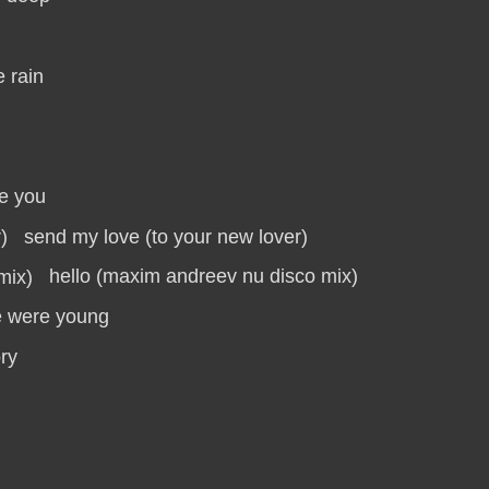
e rain
e you
send my love (to your new lover)
hello (maxim andreev nu disco mix)
 were young
ry