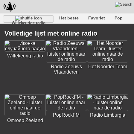
Het beste
Favoriet
Pop
Willekeurige radio
Club
Rots
Retro
Kom tot rust
Gesprekelijk
Volledige lijst met online radio
Rap
Trans
Falk
Jazz
Baby
Klassiek
Willekeurig radio
Radio Zeeuws
Het Noorder Team
Vlaanderen
PopRockFM
Radio Limburgia
Omroep Zeeland