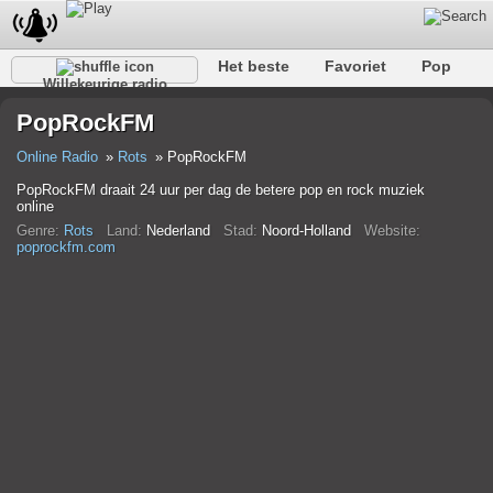
Het beste
Favoriet
Pop
Willekeurige radio
Club
Rots
Retro
Kom tot rust
Gesprekelijk
PopRockFM
Rap
Trans
Falk
Jazz
Baby
Klassiek
Online Radio
Rots
PopRockFM
PopRockFM draait 24 uur per dag de betere pop en rock muziek
online
Genre:
Rots
Land:
Nederland
Stad:
Noord-Holland
Website:
poprockfm.com