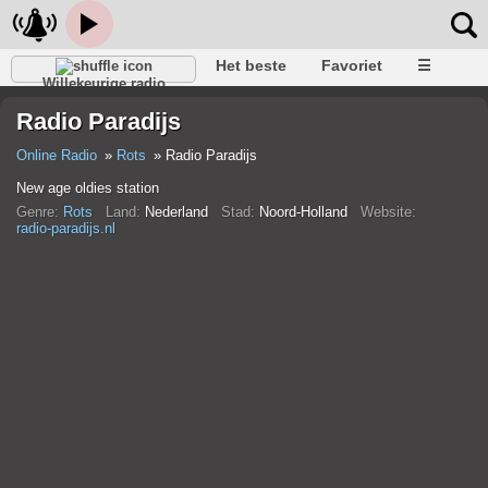
Het beste
Favoriet
☰
Willekeurige radio
Radio Paradijs
Online Radio
Rots
Radio Paradijs
New age oldies station
Genre:
Rots
Land:
Nederland
Stad:
Noord-Holland
Website:
radio-paradijs.nl