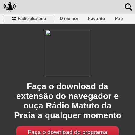
O melhor
Favorito
Pop
Rádio aleatória
Clube
Rocha
Retro
relaxar
Conversativo
Rap
Falk
Jazz
Bebê
Clássico
Faça o download da
extensão do navegador e
ouça Rádio Matuto da
Praia a qualquer momento
Faça o download do programa