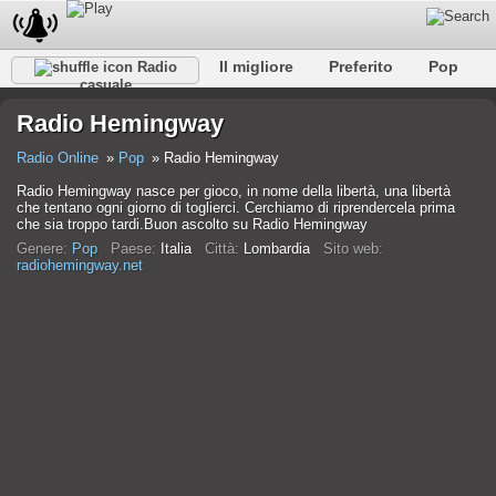
Il migliore
Preferito
Pop
Radio
casuale
Club
Roccia
Retro
Rilassare
Conversazionale
Radio Hemingway
Rap
Falk
Jazz
Baby
Classico
Radio Online
Pop
Radio Hemingway
Radio Hemingway nasce per gioco, in nome della libertà, una libertà
che tentano ogni giorno di toglierci. Cerchiamo di riprendercela prima
che sia troppo tardi.Buon ascolto su Radio Hemingway
Genere:
Pop
Paese:
Italia
Città:
Lombardia
Sito web:
radiohemingway.net