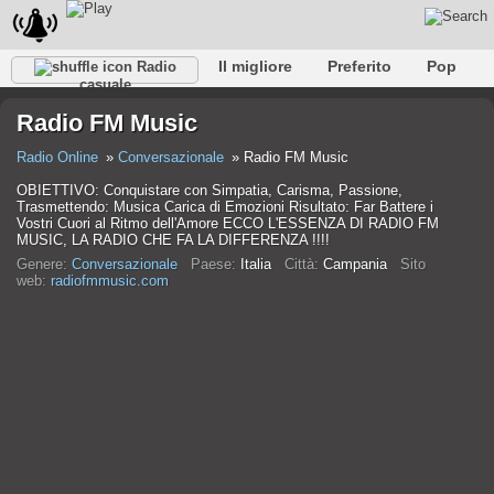
Il migliore
Preferito
Pop
Radio
casuale
Club
Roccia
Retro
Rilassare
Conversazionale
Radio FM Music
Rap
Falk
Jazz
Baby
Classico
Radio Online
Conversazionale
Radio FM Music
OBIETTIVO: Conquistare con Simpatia, Carisma, Passione,
Trasmettendo: Musica Carica di Emozioni Risultato: Far Battere i
Vostri Cuori al Ritmo dell'Amore ECCO L'ESSENZA DI RADIO FM
MUSIC, LA RADIO CHE FA LA DIFFERENZA !!!!
Genere:
Conversazionale
Paese:
Italia
Città:
Campania
Sito
web:
radiofmmusic.com