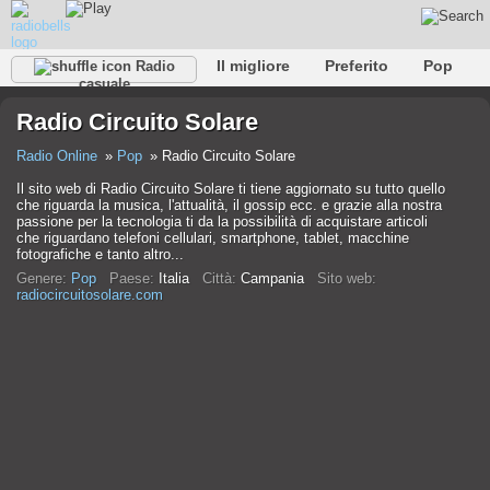
Il migliore
Preferito
Pop
Radio
casuale
Club
Roccia
Retro
Rilassare
Conversazionale
Radio Circuito Solare
Rap
Falk
Jazz
Baby
Classico
Radio Online
Pop
Radio Circuito Solare
Il sito web di Radio Circuito Solare ti tiene aggiornato su tutto quello
che riguarda la musica, l'attualità, il gossip ecc. e grazie alla nostra
passione per la tecnologia ti da la possibilità di acquistare articoli
che riguardano telefoni cellulari, smartphone, tablet, macchine
fotografiche e tanto altro...
Genere:
Pop
Paese:
Italia
Città:
Campania
Sito web:
radiocircuitosolare.com