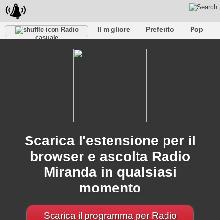
Il migliore
Preferito
Pop
Radio
casuale
Club
Roccia
Retro
Rilassare
Conversazionale
Rap
Falk
Jazz
Baby
Classico
Scarica l'estensione per il
browser e ascolta Radio
Miranda in qualsiasi
momento
Scarica il programma per Radio