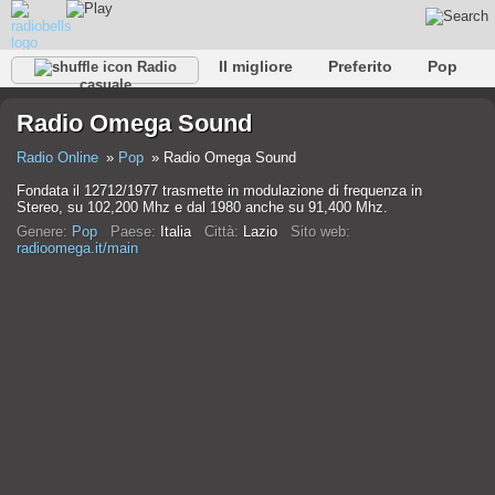
Il migliore
Preferito
Pop
Radio
casuale
Club
Roccia
Retro
Rilassare
Conversazionale
Radio Omega Sound
Rap
Falk
Jazz
Baby
Classico
Radio Online
Pop
Radio Omega Sound
Fondata il 12712/1977 trasmette in modulazione di frequenza in
Stereo, su 102,200 Mhz e dal 1980 anche su 91,400 Mhz.
Genere:
Pop
Paese:
Italia
Città:
Lazio
Sito web:
radioomega.it/main