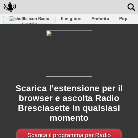
Il migliore
Preferito
Pop
Radio
casuale
Club
Roccia
Retro
Rilassare
Conversazionale
Rap
Falk
Jazz
Baby
Classico
Scarica l'estensione per il
browser e ascolta Radio
Bresciasette in qualsiasi
momento
Scarica il programma per Radio